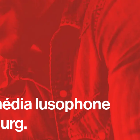
média lusophone
urg.