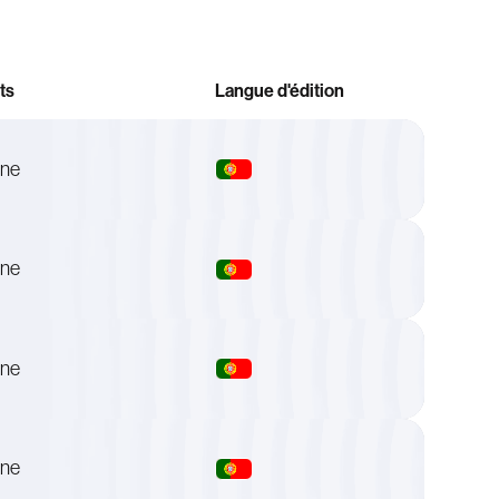
ts
Langue d'édition
ine
ine
ine
ine