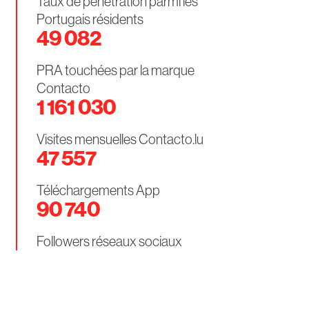
Taux de pénétration parmi les
Portugais résidents
49 082
PRA touchées par la marque
Contacto
1 161 030
Visites mensuelles Contacto.lu
47 557
Téléchargements App
90 740
Followers réseaux sociaux