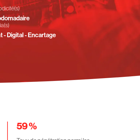
odicité(s)
domadaire
a(s)
t - Digital - Encartage
59
%