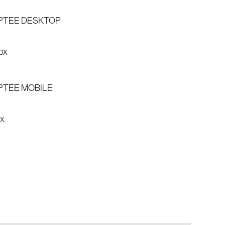
EPTEE DESKTOP
px
PTEE MOBILE
px