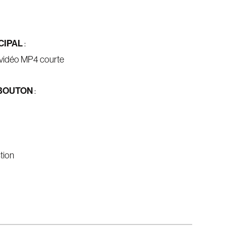
CIPAL
:
vidéo MP4 courte
 BOUTON
:
tion