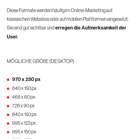
Diese Formate werden häufig im Online-Marketing auf
klassischen Websites oder auf mobilen Plattformen eingesetzt.
Sie sind gut sichtbar und
erregen die Aufmerksamkeit der
User.
MÖGLICHE GRÖßE (DESKTOP)
970 x 250 px
840 x 150 px
468 x 60 px
728 x 90 px
840 x 150 px
995 x 123 px
995 x 150 px