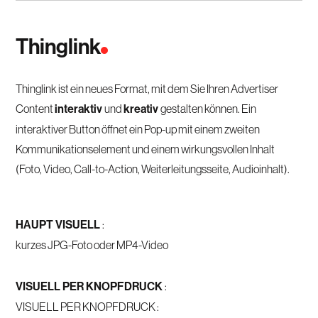
Thinglink
Thinglink ist ein neues Format, mit dem Sie Ihren Advertiser
Content
interaktiv
und
kreativ
gestalten können. Ein
interaktiver Button öffnet ein Pop-up mit einem zweiten
Kommunikationselement und einem wirkungsvollen Inhalt
(Foto, Video, Call-to-Action, Weiterleitungsseite, Audioinhalt).
HAUPT VISUELL
:
kurzes JPG-Foto oder MP4-Video
VISUELL PER KNOPFDRUCK
:
VISUELL PER KNOPFDRUCK :