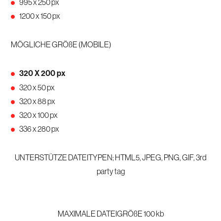
995 x 250 px
1200 x 150 px
MÖGLICHE GRÖßE (MOBILE)
320 X 200 px
320 x 50 px
320 x 88 px
320 x 100 px
336 x 280 px
UNTERSTÜTZE DATEITYPEN; HTML5, JPEG, PNG, GIF, 3rd
party tag
MAXIMALE DATEIGRÖßE 100 kb