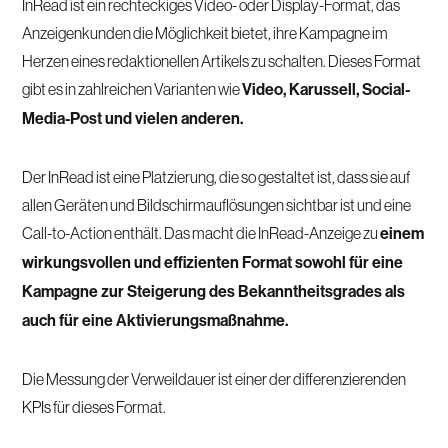
InRead ist ein rechteckiges Video- oder Display-Format, das
Anzeigenkunden die Möglichkeit bietet, ihre Kampagne im
Herzen eines redaktionellen Artikels zu schalten. Dieses Format
gibt es in zahlreichen Varianten wie
Video, Karussell, Social-
Media-Post und vielen anderen.
Der InRead ist eine Platzierung, die so gestaltet ist, dass sie auf
allen Geräten und Bildschirmauflösungen sichtbar ist und eine
Call-to-Action enthält. Das macht die InRead-Anzeige zu
einem
wirkungsvollen und effizienten Format sowohl für eine
Kampagne zur Steigerung des Bekanntheitsgrades als
auch für eine Aktivierungsmaßnahme.
Die Messung der Verweildauer ist einer der differenzierenden
KPIs für dieses Format.