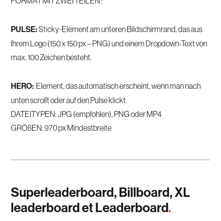
FORMAT MIT ZWEI TEILEN :
PULSE:
Sticky-Element am unteren Bildschirmrand, das aus
Ihrem Logo (150 x 150 px – PNG) und einem Dropdown-Text von
max. 100 Zeichen besteht.
HERO:
Element, das automatisch erscheint, wenn man nach
unten scrollt oder auf den Pulse klickt.
DATEITYPEN: JPG (empfohlen), PNG oder MP4
GRÖßEN: 970 px Mindestbreite
Superleaderboard, Billboard, XL
leaderboard et Leaderboard