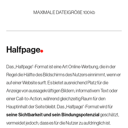
MAXIMALE DATEIGRÖßE 100 kb
Halfpage
Das „Halfpage“-Format ist eine Art Online-Werbung, die in der
Regel die Hälfte des Bildschirms des Nutzers einnimmt, wenn er
auf einer Website surft. Es bietet ausreichend Platz für die
Anzeige von aussagekräftigen Bildern, informativem Text oder
einer Call-to-Action, während gleichzeitig Raum für den
Hauptinhalt der Seite bleibt. Das „Halfpage“-Format wird für
seine Sichtbarkeit und sein Bindungspotenzial
geschätzt,
vermeidet jedoch, dass es für die Nutzer zu aufdringlich ist.