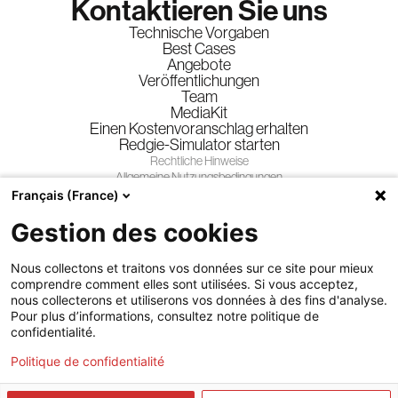
Kontaktieren Sie uns
Technische Vorgaben
Best Cases
Angebote
Veröffentlichungen
Team
MediaKit
Einen Kostenvoranschlag erhalten
Redgie-Simulator starten
Rechtliche Hinweise
Allgemeine Nutzungsbedingungen
Allgemeine Geschäftsbedingungen
Français (France)
Datenschutzrichtlinie
Gestion des cookies
Gewinnspiele
Folgen Sie uns
Nous collectons et traitons vos données sur ce site pour mieux
comprendre comment elles sont utilisées. Si vous acceptez,
nous collecterons et utiliserons vos données à des fins d'analyse.
Pour plus d’informations, consultez notre politique de
confidentialité.
Politique de confidentialité
© Regie.lu - Alle Rechte vorbehalten
Crafted by