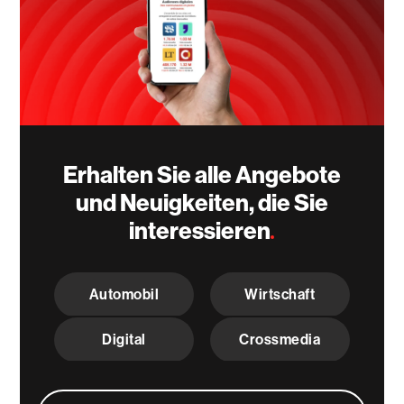
Erhalten Sie alle Angebote
und Neuigkeiten, die Sie
interessieren
C
h
Automobil
Wirtschaft
o
i
x
Digital
Crossmedia
T
h
é
m
A