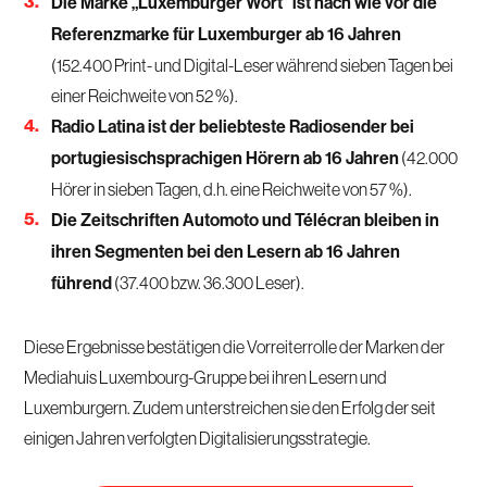
Die Marke „Luxemburger Wort” ist nach wie vor die
Referenzmarke für Luxemburger ab 16 Jahren
(152.400 Print- und Digital-Leser während sieben Tagen bei
einer Reichweite von 52 %).
Radio Latina ist der beliebteste Radiosender bei
portugiesischsprachigen Hörern ab 16 Jahren
(42.000
Hörer in sieben Tagen, d.h. eine Reichweite von 57 %).
Die Zeitschriften Automoto und Télécran bleiben in
ihren Segmenten bei den Lesern ab 16 Jahren
führend
(37.400 bzw. 36.300 Leser).
Diese Ergebnisse bestätigen die Vorreiterrolle der Marken der
Mediahuis Luxembourg-Gruppe bei ihren Lesern und
Luxemburgern. Zudem unterstreichen sie den Erfolg der seit
einigen Jahren verfolgten Digitalisierungsstrategie.