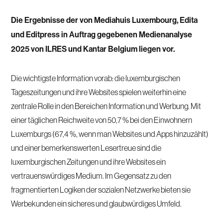
Die Ergebnisse der von Mediahuis Luxembourg, Edita
und Editpress in Auftrag gegebenen Medienanalyse
2025 von ILRES und Kantar Belgium liegen vor.
Die wichtigste Information vorab: die luxemburgischen
Tageszeitungen und ihre Websites spielen weiterhin eine
zentrale Rolle in den Bereichen Information und Werbung. Mit
einer täglichen Reichweite von 50,7 % bei den Einwohnern
Luxemburgs (67,4 %, wenn man Websites und Apps hinzuzählt)
und einer bemerkenswerten Lesertreue sind die
luxemburgischen Zeitungen und ihre Websites ein
vertrauenswürdiges Medium. Im Gegensatz zu den
fragmentierten Logiken der sozialen Netzwerke bieten sie
Werbekunden ein sicheres und glaubwürdiges Umfeld.