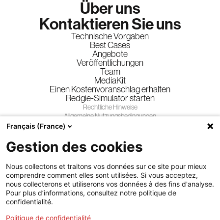
Über uns
Kontaktieren Sie uns
Technische Vorgaben
Best Cases
Angebote
Veröffentlichungen
Team
MediaKit
Einen Kostenvoranschlag erhalten
Redgie-Simulator starten
Rechtliche Hinweise
Allgemeine Nutzungsbedingungen
Allgemeine Geschäftsbedingungen
Français (France)
Datenschutzrichtlinie
Gewinnspiele
Gestion des cookies
Folgen Sie uns
Nous collectons et traitons vos données sur ce site pour mieux
comprendre comment elles sont utilisées. Si vous acceptez,
nous collecterons et utiliserons vos données à des fins d'analyse.
Pour plus d’informations, consultez notre politique de
confidentialité.
Politique de confidentialité