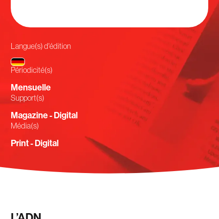
Langue(s) d'édition
Périodicité(s)
Mensuelle
Support(s)
Magazine - Digital
Média(s)
Print - Digital
L’ADN