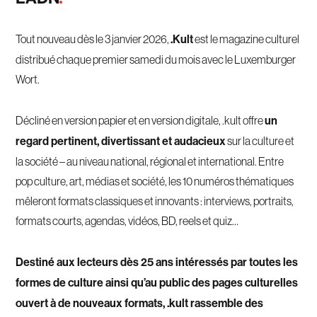
Tout nouveau dès le 3 janvier 2026,
.Kult
est le magazine culturel
distribué chaque premier samedi du mois avec le Luxemburger
Wort.
Décliné en version papier et en version digitale, .kult offre
un
regard pertinent, divertissant et audacieux
sur la culture et
la société – au niveau national, régional et international. Entre
pop culture, art, médias et société, les 10 numéros thématiques
mêleront formats classiques et innovants : interviews, portraits,
formats courts, agendas, vidéos, BD, reels et quiz…
Destiné aux lecteurs dès 25 ans intéressés par toutes les
formes de culture ainsi qu’au public des pages culturelles
ouvert à de nouveaux formats, .kult rassemble des