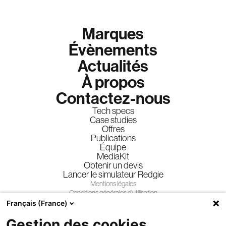
Marques
Évènements
Actualités
À propos
Contactez-nous
Tech specs
Case studies
Offres
Publications
Équipe
MediaKit
Obtenir un devis
Lancer le simulateur Redgie
Mentions légales
Conditions générales d’utilisation
Conditions générales de vente
Français (France)
Privacy policy
Gestion des cookies
Règlement jeux-concours