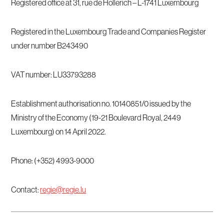
Registered office at 31, rue de Hollerich – L-1741 Luxembourg
Registered in the Luxembourg Trade and Companies Register
under number B243490
VAT number: LU33793288
Establishment authorisation no. 10140851/0 issued by the
Ministry of the Economy (19-21 Boulevard Royal, 2449
Luxembourg) on 14 April 2022.
Phone: (+352) 4993-9000
Contact:
regie@regie.lu