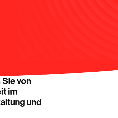
nes
eraktiven
n Sie von
it im
taltung und