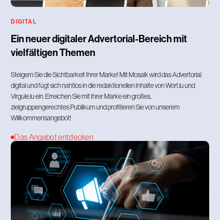
DIGITAL
Ein neuer digitaler Advertorial-Bereich mit
vielfältigen Themen
Steigern Sie die Sichtbarkeit Ihrer Marke! Mit Mosaik wird das Advertorial
digital und fügt sich nahtlos in die redaktionellen Inhalte von Wort.lu und
Virgule.lu ein. Erreichen Sie mit Ihrer Marke ein großes,
zielgruppengerechtes Publikum und profitieren Sie von unserem
Willkommensangebot!
Das Angebot entdecken