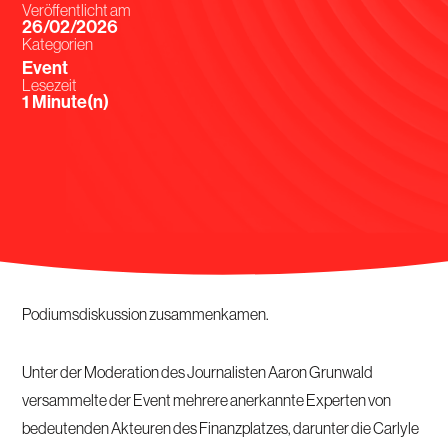
Veröffentlicht am
26/02/2026
Kategorien
Event
Lesezeit
Minute(n)
Am 25. Februar 2026 organisierte
Luxembourg Times
in
Zusammenarbeit mit
PwC Luxembourg
eine Veranstaltung, bei
der Fachleute aus dem Finanzsektor zu einer hochkarätigen
Podiumsdiskussion zusammenkamen.
Unter der Moderation des Journalisten Aaron Grunwald
versammelte der Event mehrere anerkannte Experten von
bedeutenden Akteuren des Finanzplatzes, darunter die Carlyle