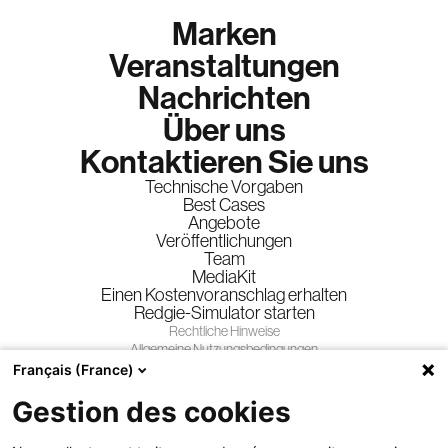
Marken
Veranstaltungen
Nachrichten
Über uns
Kontaktieren Sie uns
Technische Vorgaben
Best Cases
Angebote
Veröffentlichungen
Team
MediaKit
Einen Kostenvoranschlag erhalten
Redgie-Simulator starten
Rechtliche Hinweise
Allgemeine Nutzungsbedingungen
Allgemeine Geschäftsbedingungen
Français (France)
Datenschutzrichtlinie
Gestion des cookies
Gewinnspiele
Folgen Sie uns