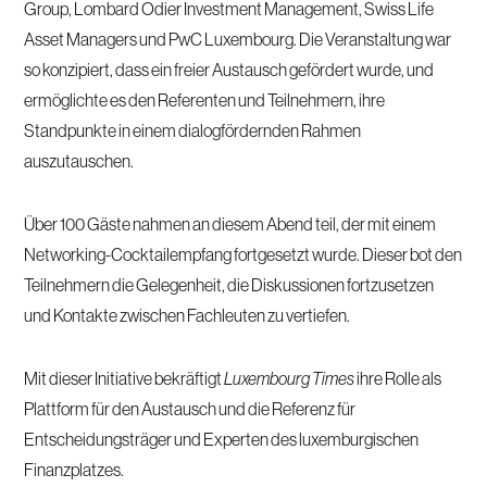
Group, Lombard Odier Investment Management, Swiss Life
Asset Managers und PwC Luxembourg. Die Veranstaltung war
so konzipiert, dass ein freier Austausch gefördert wurde, und
ermöglichte es den Referenten und Teilnehmern, ihre
Standpunkte in einem dialogfördernden Rahmen
auszutauschen.
Über 100 Gäste nahmen an diesem Abend teil, der mit einem
Networking-Cocktailempfang fortgesetzt wurde. Dieser bot den
Teilnehmern die Gelegenheit, die Diskussionen fortzusetzen
und Kontakte zwischen Fachleuten zu vertiefen.
Mit dieser Initiative bekräftigt
Luxembourg Times
ihre Rolle als
Plattform für den Austausch und die Referenz für
Entscheidungsträger und Experten des luxemburgischen
Finanzplatzes.