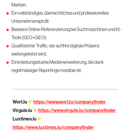
Marken.
Ein vollständiges, übersichtliches und professionelles
Unternehmensprofil.
Bessere Online-Referenzierung bei Suchmaschinen und KI-
Tools (SEO+GEO).
Qualifizierter Traffic, der auf Ihre digitale Präsenz
weitergeleitet wird.
Eine leistungsstarke Medienerweiterung, die dank
regelmässiger Reportings messbar ist.
Wort.lu
https://www.wort.lu/companyfinder
Virgule.lu
https://www.virgule.lu/companyfinder
Luxtimes.lu
https://www.luxtimes.lu/companyfinder