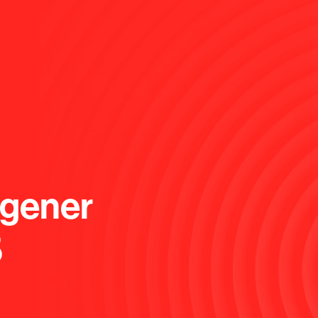
ngener
5