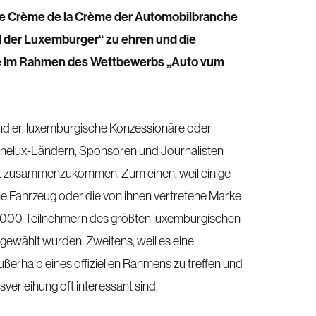
die Crème de la Crème der Automobilbranche
d der Luxemburger“ zu ehren und die
e im Rahmen des Wettbewerbs „Auto vum
ndler, luxemburgische Konzessionäre oder
enelux-Ländern, Sponsoren und Journalisten –
eit zusammenzukommen. Zum einen, weil einige
ene Fahrzeug oder die von ihnen vertretene Marke
.000 Teilnehmern des größten luxemburgischen
wählt wurden. Zweitens, weil es eine
ußerhalb eines offiziellen Rahmens zu treffen und
sverleihung oft interessant sind.