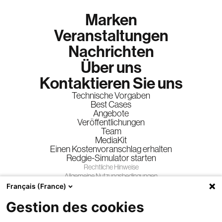
Marken
Veranstaltungen
Nachrichten
Über uns
Kontaktieren Sie uns
Technische Vorgaben
Best Cases
Angebote
Veröffentlichungen
Team
MediaKit
Einen Kostenvoranschlag erhalten
Redgie-Simulator starten
Rechtliche Hinweise
Allgemeine Nutzungsbedingungen
Allgemeine Geschäftsbedingungen
Français (France)
Datenschutzrichtlinie
Gewinnspiele
Gestion des cookies
Folgen Sie uns