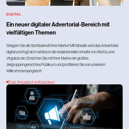
DIGITAL
Ein neuer digitaler Advertorial-Bereich mit
vielfältigen Themen
Steigern Sie die Sichtbarkeit Ihrer Marke! Mit Mosaik wird das Advertorial
digital und fügt sich nahtlos in die redaktionellen Inhalte von Wort.lu und
Virgule.lu ein. Erreichen Sie mit Ihrer Marke ein großes,
zielgruppengerechtes Publikum und profitieren Sie von unserem
Willkommensangebot!
Das Angebot entdecken