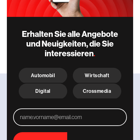
Erhalten Sie alle Angebote
und Neuigkeiten, die Sie
interessieren
C
h
Automobil
Wirtschaft
o
i
x
Digital
Crossmedia
T
h
é
m
A
a
d
t
r
i
e
q
s
u
s
e