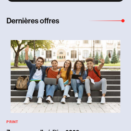
l
*
Dernières offres
PRINT