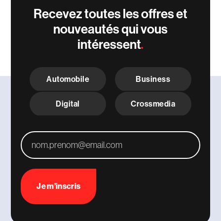
Recevez toutes les offres et
nouveautés qui vous
intéressent
C
h
Automobile
Business
o
i
x
Digital
Crossmedia
T
h
é
m
A
a
d
t
r
i
e
q
s
u
s
e
e
s
e
m
*
a
i