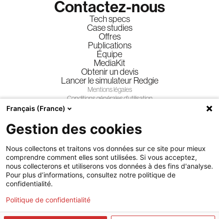
Contactez-nous
Tech specs
Case studies
Offres
Publications
Équipe
MediaKit
Obtenir un devis
Lancer le simulateur Redgie
Mentions légales
Conditions générales d’utilisation
Conditions générales de vente
Français (France)
Privacy policy
Gestion des cookies
Règlement jeux-concours
Suivez-nous
Nous collectons et traitons vos données sur ce site pour mieux
comprendre comment elles sont utilisées. Si vous acceptez,
nous collecterons et utiliserons vos données à des fins d'analyse.
Pour plus d’informations, consultez notre politique de
confidentialité.
Politique de confidentialité
© Regie.lu - Tous droits réservés
Crafted by