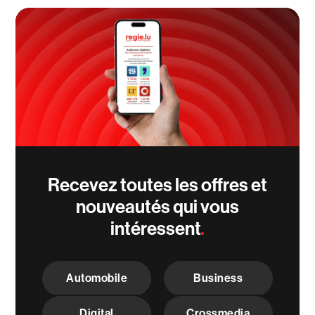
Recevez toutes les offres et
nouveautés qui vous
intéressent
C
h
Automobile
Business
o
i
x
Digital
Crossmedia