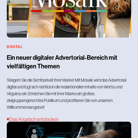
DIGITAL
Ein neuer digitaler Advertorial-Bereich mit
vielfältigen Themen
Steigern Sie die Sichtbarkeit Ihrer Marke! Mit Mosaik wird das Advertorial
digital und fügt sich nahtlos in die redaktionellen Inhalte von Wort.lu und
Virgule.lu ein. Erreichen Sie mit Ihrer Marke ein großes,
zielgruppengerechtes Publikum und profitieren Sie von unserem
Willkommensangebot!
Das Angebot entdecken